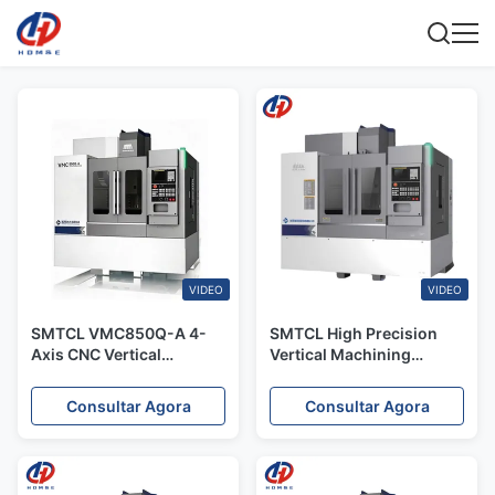
VIDEO
VIDEO
SMTCL VMC850Q-A 4-
SMTCL High Precision
Axis CNC Vertical
Vertical Machining
Machining Center FANUC
Center VMC850Q
10000rpm Máquina de
Máquina de perfuração
Consultar Agora
Consultar Agora
fresagem de precisão
por fresagem CNC
para automóveis e
médicos