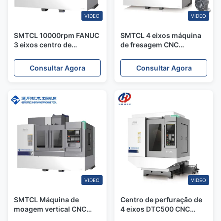
VIDEO
VIDEO
SMTCL 10000rpm FANUC
SMTCL 4 eixos máquina
3 eixos centro de
de fresagem CNC
usinagem vertical
VMC1000Q Alta precisão
VMC850Q 4 eixos CNC
de processamento de liga
Consultar Agora
Consultar Agora
fresadora com
de alumínio centro de
plataforma giratória
usinagem vertical
VIDEO
VIDEO
SMTCL Máquina de
Centro de perfuração de
moagem vertical CNC
4 eixos DTC500 CNC
VMC1100Q Centro de
Processamento vertical