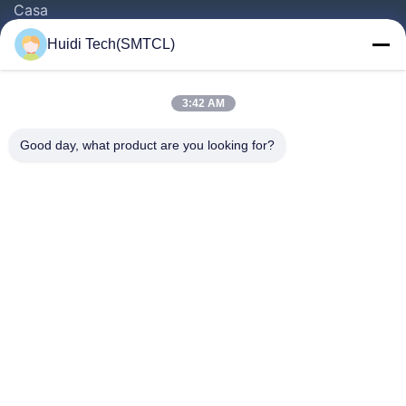
Casa
Produtos
Huidi Tech(SMTCL)
Vídeos
Quem Somos
3:42 AM
Fábrica
Good day, what product are you looking for?
Controle De Qualidade
Fale Conosco
Pedir Um Orçamento
Notícias
Segue-Nos.