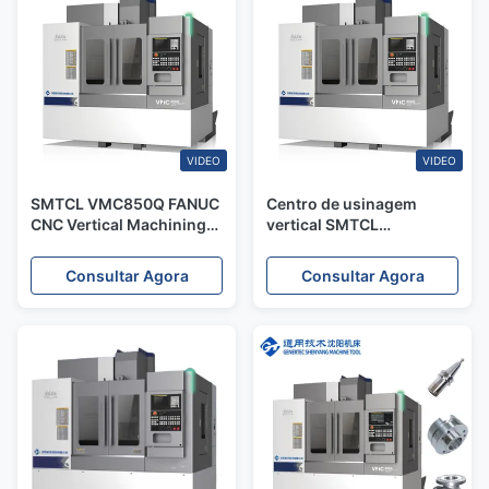
VIDEO
VIDEO
SMTCL VMC850Q FANUC
Centro de usinagem
CNC Vertical Machining
vertical SMTCL
Center Equipamento de
VMC850Q: solução
precisão de 4 eixos para
eficiente para
Consultar Agora
Consultar Agora
fabricação de peças
componentes leves
automotivas
automotivos