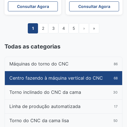
usinagem vertical CNC de
FANUC máquina de
Consultar Agora
Consultar Agora
4 eixos com plataforma
fresagem CNC
giratória
1
2
3
4
5
›
»
Todas as categorias
Máquinas do torno do CNC
86
Centro fazendo à máquina vertical do CNC
68
Torno inclinado do CNC da cama
30
Linha de produção automatizada
17
Torno do CNC da cama lisa
50