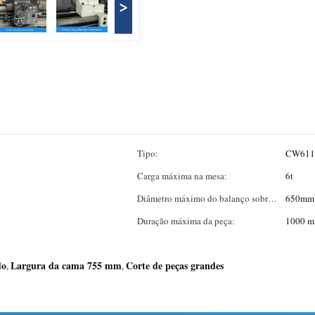
>
Tipo:
CW611
Carga máxima na mesa:
6t
Diâmetro máximo do balanço sobre
650mm
o vagão:
Duração máxima da peça:
1000 m
do
Largura da cama 755 mm
Corte de peças grandes
,
,