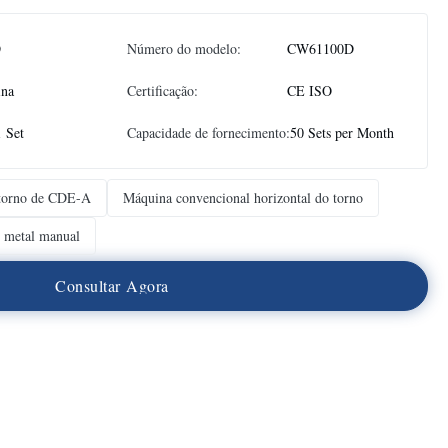
D
Número do modelo:
CW61100D
ina
Certificação:
CE ISO
1 Set
Capacidade de fornecimento:
50 Sets per Month
 torno de CDE-A
Máquina convencional horizontal do torno
o metal manual
C
o
n
s
u
l
t
a
r
A
g
o
r
a