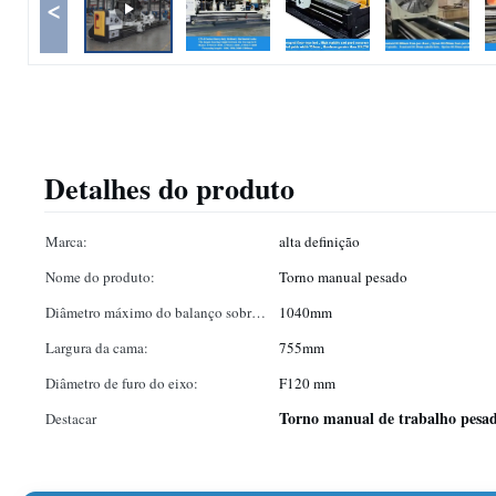
<
Detalhes do produto
Marca:
alta definição
Nome do produto:
Torno manual pesado
Diâmetro máximo do balanço sobre
1040mm
o leito:
Largura da cama:
755mm
Diâmetro de furo do eixo:
F120 mm
Torno manual de trabalho pesa
Destacar