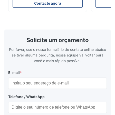
IVT35 automated production line stands
Machining C
Contacte agora
out with standardized modular design and
for the pro
a rigid frame-type bed for excellent
parts in en
precision retention. Its inverted spindle
other indust
combined with a large-angle bed guard
vertical fiv
ensures superior chip evacuation.
independent
Featuring a compact footprint and flexible
Technology 
layout, it integrates turning, drilling and
fast moving
Solicite um orçamento
boring for multi-process machining. Ideal
acceleration
for
by torque m
Por favor, use o nosso formulário de contato online abaixo
se tiver alguma pergunta, nossa equipe vai voltar para
você o mais rápido possível.
E-mail
*
Telefone / WhatsApp