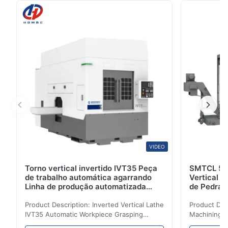
universal X8132adequado para a produção em massa
de peças em instalações de fabrico de instrumentos,
bem como para fresagem de pequenas peças de
várias ...
VIDEO
Torno vertical invertido IVT35 Peça
SMTCL 5 E
de trabalho automática agarrando
Vertical V
Linha de produção automatizada
de Pedra 
Torno CNC
Mecânica
Product Description: Inverted Vertical Lathe
Product Des
IVT35 Automatic Workpiece Grasping
Machining C
Automated Production Line CNC Lathe
Mineral Cas