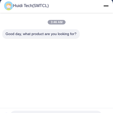
Produtos
Huidi Tech(SMTCL)
Vídeos
Quem Somos
3:46 AM
Fábrica
Good day, what product are you looking for?
Controle De Qualidade
Fale Conosco
Pedir Um Orçamento
Notícias
Segue-Nos.