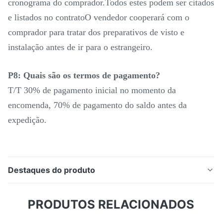
cronograma do comprador.Todos estes podem ser citados
e listados no contratoO vendedor cooperará com o
comprador para tratar dos preparativos de visto e
instalação antes de ir para o estrangeiro.
P8: Quais são os termos de pagamento?
T/T 30% de pagamento inicial no momento da
encomenda, 70% de pagamento do saldo antes da
expedição.
Destaques do produto
Descrição do produto: Máquina de moagem universal
PRODUTOS RELACIONADOS
de cabeça giratória X8132 Tabela de elevação
Máquina de broca manual de moagem A fresadora