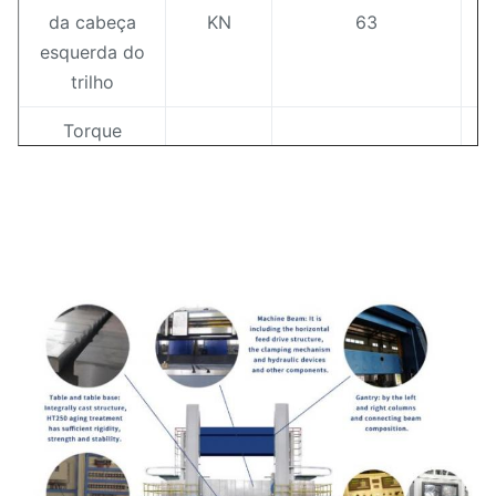
da cabeça
KN
63
esquerda do
trilho
Torque
máximo da
KN
285
tabela
Etapas da
Etapas
2
tabela
Velocidade
da tabela
r/min
2-23
para girar
Escala da
taxa de
mm/min
2-2500
alimentação