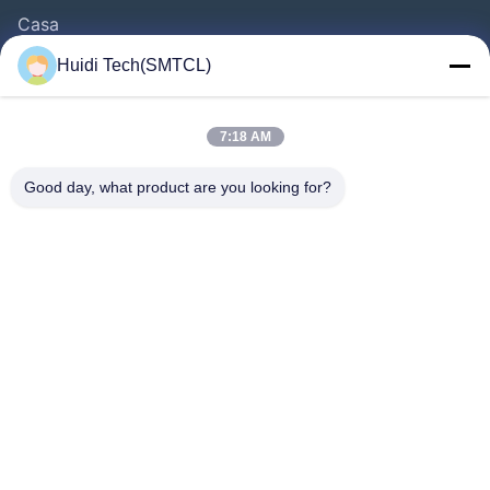
Casa
Produtos
Huidi Tech(SMTCL)
Vídeos
Quem Somos
7:18 AM
Fábrica
Good day, what product are you looking for?
Controle De Qualidade
Fale Conosco
Pedir Um Orçamento
Notícias
Segue-Nos.