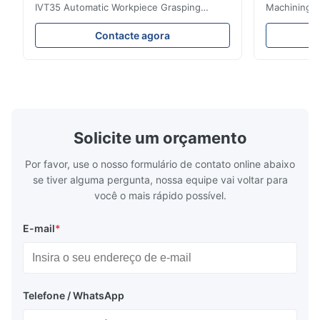
IVT35 Automatic Workpiece Grasping
Machining C
Automated Production Line CNC Lathe
Mineral Cas
IVT35 automated production line stands
Machining C
Contacte agora
out with standardized modular design and
for the pro
a rigid frame-type bed for excellent
parts in en
precision retention. Its inverted spindle
other indust
combined with a large-angle bed guard
vertical fiv
ensures superior chip evacuation.
independent
Featuring a compact footprint and flexible
Technology 
layout, it integrates turning, drilling and
fast moving
Solicite um orçamento
boring for multi-process machining. Ideal
acceleration
for
by torque m
Por favor, use o nosso formulário de contato online abaixo
se tiver alguma pergunta, nossa equipe vai voltar para
você o mais rápido possível.
E-mail
*
Telefone / WhatsApp