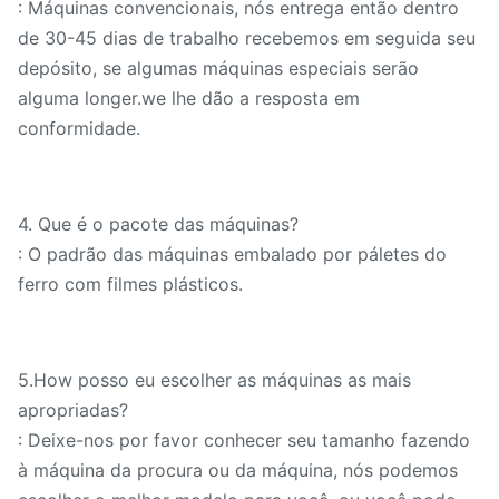
: Máquinas convencionais, nós entrega então dentro
principal
de 30-45 dias de trabalho recebemos em seguida seu
Curso vertical
depósito, se algumas máquinas especiais serão
da cabeça do
milímetro
1000
alguma longer.we lhe dão a resposta em
trilho
conformidade.
Giro da
cabeça do
grau
4.
Que é o pacote das máquinas?
trilho
: O padrão das máquinas embalado por páletes do
Tamanho da
ferro com filmes plásticos.
milímetro
190
ram
Guideway da
5.How posso eu escolher as máquinas as mais
tabela
apropriadas?
: Deixe-nos por favor conhecer seu tamanho fazendo
Poder do
à máquina da procura ou da máquina, nós podemos
motor
quilowatt
45