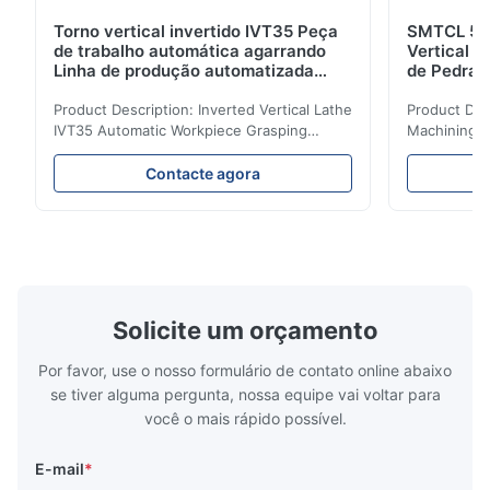
Torno vertical invertido IVT35 Peça
SMTCL 5 E
de trabalho automática agarrando
Vertical V
Linha de produção automatizada
de Pedra 
Torno CNC
Mecânica
Product Description: Inverted Vertical Lathe
Product Des
IVT35 Automatic Workpiece Grasping
Machining C
Automated Production Line CNC Lathe
Mineral Cas
IVT35 automated production line stands
Machining C
Contacte agora
out with standardized modular design and
for the pro
a rigid frame-type bed for excellent
parts in en
precision retention. Its inverted spindle
other indust
combined with a large-angle bed guard
vertical fiv
ensures superior chip evacuation.
independent
Featuring a compact footprint and flexible
Technology 
layout, it integrates turning, drilling and
fast moving
Solicite um orçamento
boring for multi-process machining. Ideal
acceleration
for
by torque m
Por favor, use o nosso formulário de contato online abaixo
se tiver alguma pergunta, nossa equipe vai voltar para
você o mais rápido possível.
E-mail
*