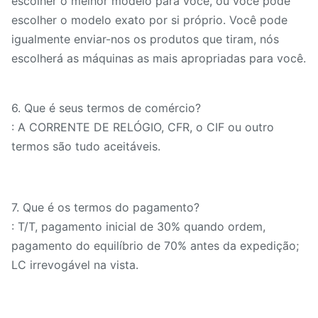
escolher o melhor modelo para você, ou você pode
principal
escolher o modelo exato por si próprio. Você pode
Dimensão
igualmente enviar-nos os produtos que tiram, nós
total (altura
escolherá as máquinas as mais apropriadas para você.
do × da
milímetro
7100x4950x6400
74
largura do ×
6.
Que é seus termos de comércio?
do
: A CORRENTE DE RELÓGIO, CFR, o CIF ou outro
comprimento)
termos são tudo aceitáveis.
7.
Que é os termos do pagamento?
: T/T, pagamento inicial de 30% quando ordem,
pagamento do equilíbrio de 70% antes da expedição;
LC irrevogável na vista.