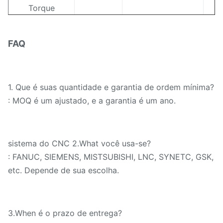
Torque
máximo da
KN
63
tabela
FAQ
Etapas da
Etapa
tabela
1.
Que é suas quantidade e garantia de ordem mínima?
Velocidade
: MOQ é um ajustado, e a garantia é um ano.
da taxa da
r/min
2-50
tabela
Escala da
sistema do CNC 2.What você usa-se?
taxa de
mm/min
: FANUC, SIEMENS, MISTSUBISHI, LNC, SYNETC, GSK,
alimentação
etc. Depende de sua escolha.
Curso
horizontal da
milímetro
2150
3.When é o prazo de entrega?
cabeça