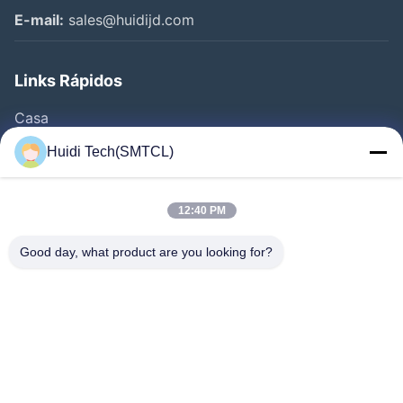
E-mail:
sales@huidijd.com
Links Rápidos
Casa
Produtos
Huidi Tech(SMTCL)
Vídeos
Quem Somos
12:40 PM
Fábrica
Good day, what product are you looking for?
Controle De Qualidade
Fale Conosco
Pedir Um Orçamento
Notícias