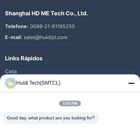
Shanghai HD ME Tech Co., Ltd.
Telefone:
0086-21-61195255
E-mail:
sales@huidijd.com
Links Rápidos
Casa
Produtos
Huidi Tech(SMTCL)
Vídeos
Quem Somos
5:43 PM
Fábrica
Good day, what product are you looking for?
Controle De Qualidade
Fale Conosco