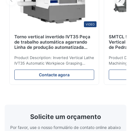
VIDEO
Torno vertical invertido IVT35 Peça
SMTCL 5 E
de trabalho automática agarrando
Vertical V
Linha de produção automatizada
de Pedra 
Torno CNC
Mecânica
Product Description: Inverted Vertical Lathe
Product Des
IVT35 Automatic Workpiece Grasping
Machining C
Automated Production Line CNC Lathe
Mineral Cas
IVT35 automated production line stands
Machining C
Contacte agora
out with standardized modular design and
for the pro
a rigid frame-type bed for excellent
parts in en
precision retention. Its inverted spindle
other indust
combined with a large-angle bed guard
vertical fiv
ensures superior chip evacuation.
independent
Featuring a compact footprint and flexible
Technology 
layout, it integrates turning, drilling and
fast moving
Solicite um orçamento
boring for multi-process machining. Ideal
acceleration
for
by torque m
Por favor, use o nosso formulário de contato online abaixo