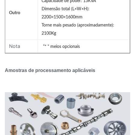
Capacidade de poder: 13KVA
Dimensão total (L×W×H):
Outro
2200×1500×1600mm
Torne mais pesado (aproximadamente):
2100Kg
Nota
“* " meios opcionais
Amostras de processamento aplicáveis