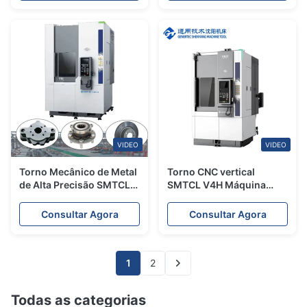
VIDEO
VIDEO
Torno Mecânico de Metal
Torno CNC vertical
de Alta Precisão SMTCL,
SMTCL V4H Máquina
Combinação de
fresadora vertical CNC
Fresadora e Torno CNC
Combinação de máquina
Consultar Agora
Consultar Agora
Vertical
fresadora de torno
vertical
1
2
Todas as categorias