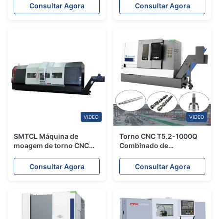
Combo T6 Vertical CNC
Torno Fresador
Consultar Agora
Consultar Agora
Torno para
Combinado
processamento de disco
de freio
VIDEO
VIDEO
SMTCL Máquina de
Torno CNC T5.2-1000Q
moagem de torno CNC
Combinado de
CNC horizontal HTC80
Torneamento e Fresagem
Tipo Eixo Y Centro de
Consultar Agora
Consultar Agora
Torneamento SMTCL
Torno CNC de Base
Inclinada