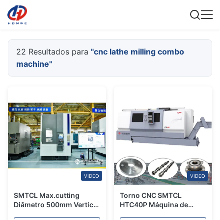
22 Resultados para
"cnc lathe milling combo
machine"
VIDEO
VIDEO
SMTCL Max.cutting
Torno CNC SMTCL
Diâmetro 500mm Vertical
HTC40P Máquina de
CNC Torno de moagem
Torneamento de Metal