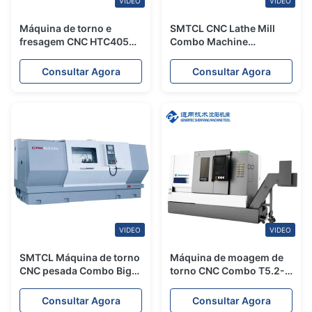
VIDEO
VIDEO
Máquina de torno e
SMTCL CNC Lathe Mill
fresagem CNC HTC4050s
Combo Machine
Alta precisão 0,003mm
HTC40Hm BMT55
Torno Máquina de torno
Acionado Turret
Consultar Agora
Consultar Agora
CNC
Horizontal CNC Turning
Center
VIDEO
VIDEO
SMTCL Máquina de torno
Máquina de moagem de
CNC pesada Combo Big
torno CNC Combo T5.2-
Spindle Bor CAK60135
500Q Diâmetro de
Flat Bed Horizontal Torno
balanço 560mm Fanuc
Consultar Agora
Consultar Agora
CNC
Slant Bed Torno CNC