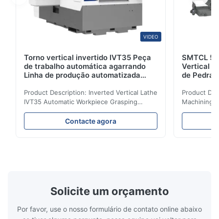
VIDEO
Torno vertical invertido IVT35 Peça
SMTCL 5 E
de trabalho automática agarrando
Vertical V
Linha de produção automatizada
de Pedra 
Torno CNC
Mecânica
Product Description: Inverted Vertical Lathe
Product Des
IVT35 Automatic Workpiece Grasping
Machining C
Automated Production Line CNC Lathe
Mineral Cas
IVT35 automated production line stands
Machining C
Contacte agora
out with standardized modular design and
for the pro
a rigid frame-type bed for excellent
parts in en
precision retention. Its inverted spindle
other indust
combined with a large-angle bed guard
vertical fiv
ensures superior chip evacuation.
independent
Featuring a compact footprint and flexible
Technology 
layout, it integrates turning, drilling and
fast moving
Solicite um orçamento
boring for multi-process machining. Ideal
acceleration
for
by torque m
Por favor, use o nosso formulário de contato online abaixo