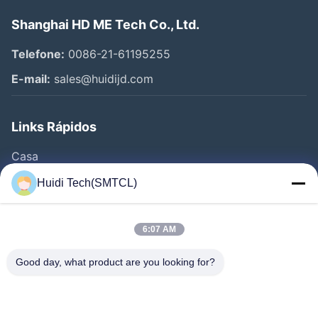
Shanghai HD ME Tech Co., Ltd.
Telefone:
0086-21-61195255
E-mail:
sales@huidijd.com
Links Rápidos
Casa
Produtos
Huidi Tech(SMTCL)
Vídeos
Quem Somos
6:07 AM
Fábrica
Good day, what product are you looking for?
Controle De Qualidade
Fale Conosco