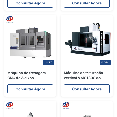
máquina de perfuração
Reboque CNC de 3 eixos
Consultar Agora
Consultar Agora
do CNC
VIDEO
VIDEO
Máquina de fresagem
Máquina de trituração
CNC de 3 eixos
vertical VMC1300 do
VMC1100Q Centro de
centro fazendo à
usinagem vertical CNC de
máquina da linha central
Consultar Agora
Consultar Agora
alta precisão
alta da rigidez 4