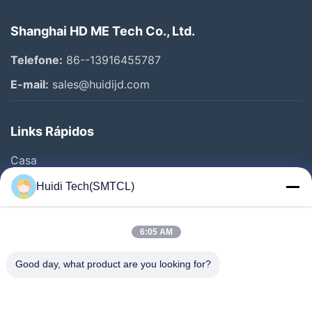
Shanghai HD ME Tech Co., Ltd.
Telefone:
86--13916455787
E-mail:
sales@huidijd.com
Links Rápidos
Casa
Produtos
Huidi Tech(SMTCL)
Vídeos
Quem Somos
6:05 AM
Fábrica
Good day, what product are you looking for?
Controle De Qualidade
Fale Conosco