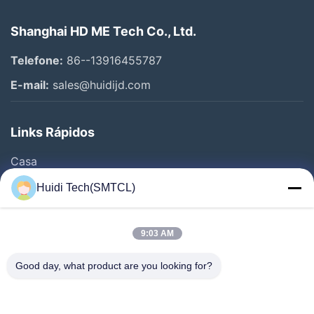
Shanghai HD ME Tech Co., Ltd.
Telefone:
86--13916455787
E-mail:
sales@huidijd.com
Links Rápidos
Casa
Produtos
Huidi Tech(SMTCL)
Vídeos
Quem Somos
9:03 AM
Fábrica
Good day, what product are you looking for?
Controle De Qualidade
Fale Conosco