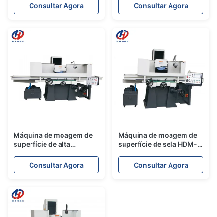
metal de AHR AHD MSI
moedura de superfície
Consultar Agora
Consultar Agora
Máquina de moagem de
Máquina de moagem de
superfície de alta
superfície de sela HDM-
precisão HDM-10040
6030 AHR/AHD/MSI
Consultar Agora
Consultar Agora