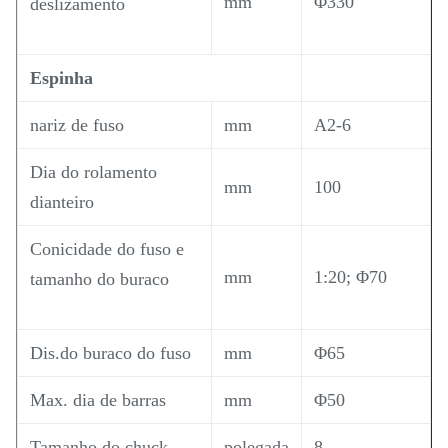
mm
Φ330
deslizamento
Espinha
nariz de fuso
mm
A2-6
Dia do rolamento
mm
100
dianteiro
Conicidade do fuso e
mm
1:20; Φ70
tamanho do buraco
Dis.do buraco do fuso
mm
Φ65
Max. dia de barras
mm
Φ50
Tamanho do chuck
polegada
8