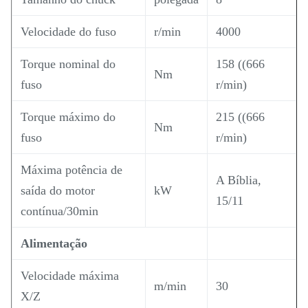
Velocidade do fuso
r/min
4000
Torque nominal do
158 ((666
Nm
fuso
r/min)
Torque máximo do
215 ((666
Nm
fuso
r/min)
Máxima potência de
A Bíblia,
saída do motor
kW
15/11
contínua/30min
Alimentação
Velocidade máxima
m/min
30
X/Z