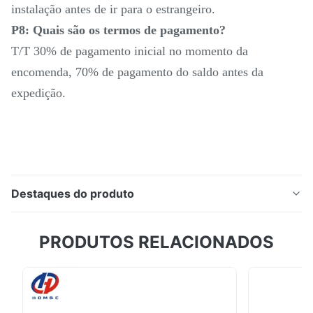
instalação antes de ir para o estrangeiro.
P8: Quais são os termos de pagamento?
T/T 30% de pagamento inicial no momento da
encomenda, 70% de pagamento do saldo antes da
expedição.
Destaques do produto
Descrição do produto: SMTCL Precision Slant Bed
PRODUTOS RELACIONADOS
CNC Lathe IT35L High Cost Performance CNC Lathe
para Metal O torno CNC de cama inclinada é um tipo
de torno CNC com um design inclinado.e melhora a
precisão de usinagem e a qualidade da superfícieO