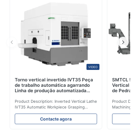
torno é geralmente utilizado para processar peças de
...
VIDEO
Torno vertical invertido IVT35 Peça
SMTCL 5 E
de trabalho automática agarrando
Vertical V
Linha de produção automatizada
de Pedra 
Torno CNC
Mecânica
Product Description: Inverted Vertical Lathe
Product Des
IVT35 Automatic Workpiece Grasping
Machining C
Automated Production Line CNC Lathe
Mineral Cas
IVT35 automated production line stands
Machining C
Contacte agora
out with standardized modular design and
for the pro
a rigid frame-type bed for excellent
parts in en