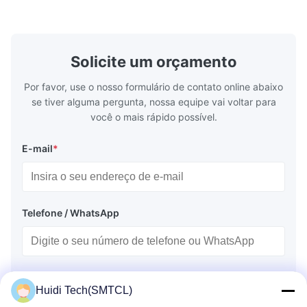
precision retention. Its inverted spindle
other indust
combined with a large-angle bed guard
vertical fiv
ensures superior chip evacuation.
independent
Featuring a compact footprint and flexible
Technology 
layout, it integrates turning, drilling and
fast moving
Solicite um orçamento
boring for multi-process machining. Ideal
acceleration
for
by torque m
Por favor, use o nosso formulário de contato online abaixo
se tiver alguma pergunta, nossa equipe vai voltar para
você o mais rápido possível.
E-mail
*
Telefone / WhatsApp
Nome
Huidi Tech(SMTCL)