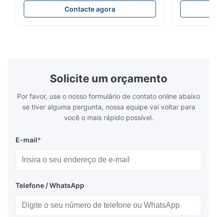
IVT35 automated production line stands
Machining C
Contacte agora
out with standardized modular design and
for the pro
a rigid frame-type bed for excellent
parts in en
precision retention. Its inverted spindle
other indust
combined with a large-angle bed guard
vertical fiv
ensures superior chip evacuation.
independent
Featuring a compact footprint and flexible
Technology 
layout, it integrates turning, drilling and
fast moving
Solicite um orçamento
boring for multi-process machining. Ideal
acceleration
for
by torque m
Por favor, use o nosso formulário de contato online abaixo
se tiver alguma pergunta, nossa equipe vai voltar para
você o mais rápido possível.
E-mail
*
Telefone / WhatsApp