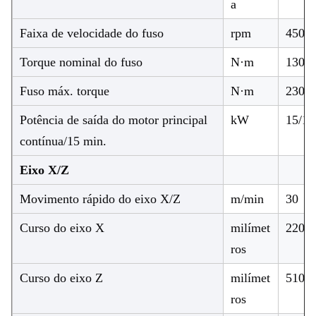
a
Faixa de velocidade do fuso
rpm
4500
Torque nominal do fuso
N·m
130(8
Fuso máx. torque
N·m
230(6
Potência de saída do motor principal
kW
15/11
contínua/15 min.
Eixo X/Z
Movimento rápido do eixo X/Z
m/min
30
Curso do eixo X
milímet
220
ros
Curso do eixo Z
milímet
510
ros