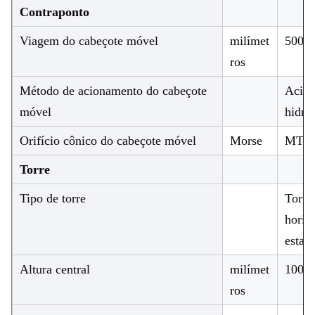
Contraponto
Viagem do cabeçote móvel
milímet
500
ros
Método de acionamento do cabeçote
Acio
móvel
hidrá
Orifício cônico do cabeçote móvel
Morse
MT-5
Torre
Tipo de torre
Torre
horiz
estaç
Altura central
milímet
100
ros