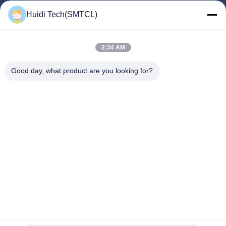
Produtos
Huidi Tech(SMTCL)
Vídeos
Quem Somos
2:34 AM
Fábrica
Good day, what product are you looking for?
Controle De Qualidade
Fale Conosco
Pedir Um Orçamento
Notícias
Segue-Nos.