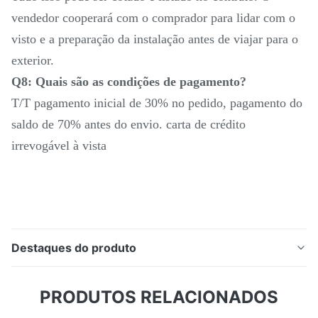
vendedor cooperará com o comprador para lidar com o
visto e a preparação da instalação antes de viajar para o
exterior.
Q8: Quais são as condições de pagamento?
T/T pagamento inicial de 30% no pedido, pagamento do
saldo de 70% antes do envio. carta de crédito
irrevogável à vista
Destaques do produto
Descrição do produto: Centro de torneamento CNC
PRODUTOS RELACIONADOS
SMTCL HTC40Hm BMT55 12 posições Power Turret
Servo Drive CNC Torno Mill Combo com eixo Y O