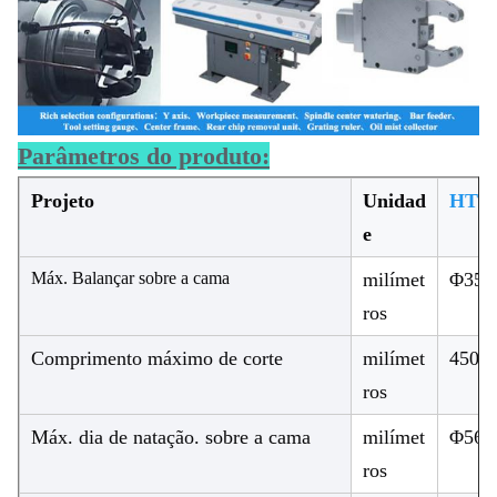
Parâmetros do produto:
Projeto
Unidad
HTC
e
Máx. Balançar sobre a cama
milímet
Φ350
ros
Comprimento máximo de corte
milímet
450
ros
Máx. dia de natação. sobre a cama
milímet
Φ560
ros