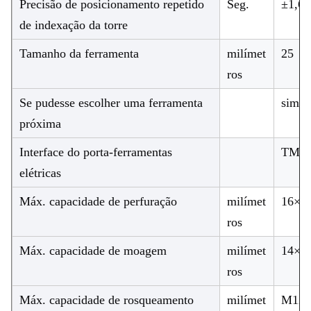
Precisão de posicionamento repetido
Seg.
±1,6
de indexação da torre
Tamanho da ferramenta
milímet
25
ros
Se pudesse escolher uma ferramenta
sim
próxima
Interface do porta-ferramentas
TMO
elétricas
Máx. capacidade de perfuração
milímet
16×0,
ros
Máx. capacidade de moagem
milímet
14×1
ros
Máx. capacidade de rosqueamento
milímet
M12×