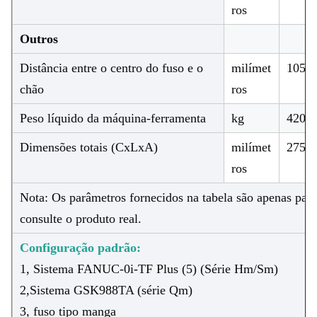
ros
Outros
Distância entre o centro do fuso e o
milímet
1050
chão
ros
Peso líquido da máquina-ferramenta
kg
4200
Dimensões totais (CxLxA)
milímet
2750
ros
Nota: Os parâmetros fornecidos na tabela são apenas para
consulte o produto real.
Configuração padrão:
1, Sistema FANUC-0i-TF Plus (5) (Série Hm/Sm)
2,Sistema GSK988TA (série Qm)
3, fuso tipo manga