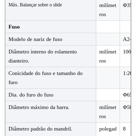
Máx. Balançar sobre o slide
milímet
Φ350
ros
Fuso
Modelo de nariz de fuso
A2-6
Diâmetro interno do rolamento
milímet
100
dianteiro.
ros
Conicidade do fuso e tamanho do
1:20;
furo
Dia. do furo do fuso
Φ65
Diâmetro máximo da barra.
milímet
Φ50
ros
Diâmetro padrão do mandril.
polegad
8