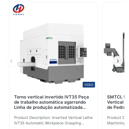
SMTCL HTC40Hm é um centro de torneamento CNC
horizontal projetado para torneamento, fresamento e
furação de alta precisão em uma única configuração.
Equipado com ...
VIDEO
Torno vertical invertido IVT35 Peça
SMTCL 5 E
de trabalho automática agarrando
Vertical V
Linha de produção automatizada
de Pedra 
Torno CNC
Mecânica
Product Description: Inverted Vertical Lathe
Product Des
IVT35 Automatic Workpiece Grasping
Machining C
Automated Production Line CNC Lathe
Mineral Cas