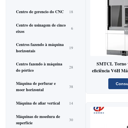
Centro de gerencio do CNC
18
Centro de usinagem de cinco
6
eixos
Centros fazendo à máquina
19
horizontais
SMTCL Torno ve
Centro fazendo à máquina
28
do pórtico
eficiência V6H Máq
p
Máquina de perfurar e
Consu
38
moer horizontal
Máquina de afiar vertical
14
Máquinas de moedura de
30
superfície