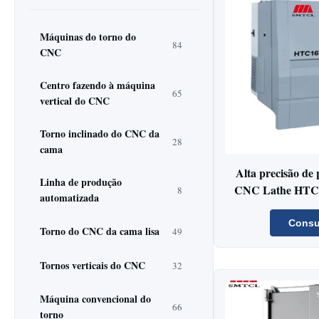
Máquinas do torno do
84
CNC
Centro fazendo à máquina
65
vertical do CNC
Torno inclinado do CNC da
28
cama
Alta precisão de
Linha de produção
CNC Lathe HTC16
8
automatizada
Slant B
Consu
Torno do CNC da cama lisa
49
Tornos verticais do CNC
32
Máquina convencional do
66
torno