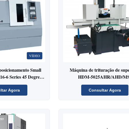
VÍDEO
 posicionamento Small
Máquina de trituração de supe
-6 Series 45 Degree
HDM-5025AHR/AHD/MS
ed CNC Lathe
ltar Agora
Consultar Agora