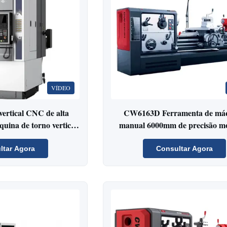
VÍDEO
rtical CNC de alta
CW6163D Ferramenta de má
uina de torno vertical
manual 6000mm de precisão mo
esado
trabalho pesado torneamento 
ltar Agora
Consultar Agora