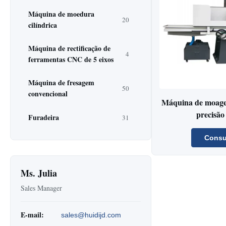
Máquina de moedura
20
cilíndrica
Máquina de rectificação de
4
ferramentas CNC de 5 eixos
Máquina de fresagem
50
convencional
Máquina de moagem
precisã
Furadeira
31
Consu
Ms. Julia
Sales Manager
E-mail:
sales@huidijd.com