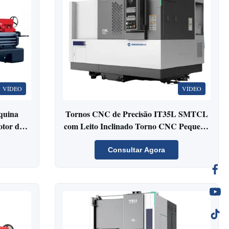
VÍDEO
VÍDEO
quina
Tornos CNC de Precisão IT35L SMTCL
tor de
com Leito Inclinado Torno CNC Pequeno
manual
Com Ferramentas Motorizadas Torno
CNC
Consultar Agora