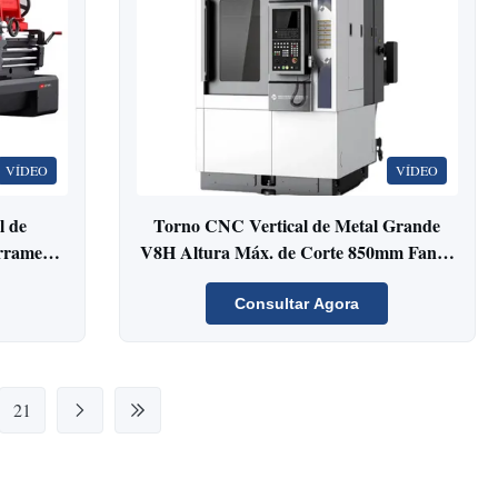
VÍDEO
VÍDEO
l de
Torno CNC Vertical de Metal Grande
rramenta
V8H Altura Máx. de Corte 850mm Fanuc
a de
Torno Vertical CNC de Fresagem
rramenta
Consultar Agora
a de
rramenta
21