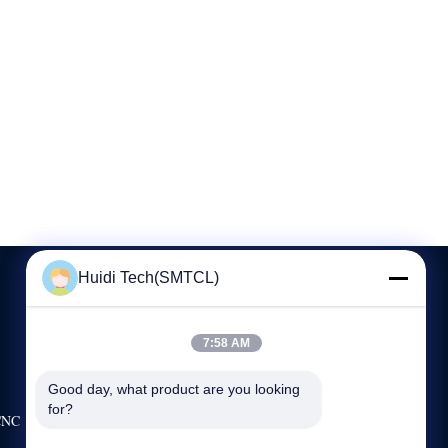
Huidi Tech(SMTCL)
CONTACTE-NOS
7:58 AM
86-021-61195255
Good day, what product are you looking 
8：30-18:00
for?
 CNC
sales@huidijd.com