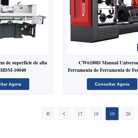
 de superfície de alta
CW6180D Manual Universa
o HDM-10040
Ferramenta de Ferramenta de Fe
de Ferramenta de Ferrament
Ferramenta de Ferramenta de Fe
ltar Agora
Consultar Agora
de Ferramenta de Ferrament
Ferramenta de Ferramenta de Fe
de Ferramenta
17
18
19
20