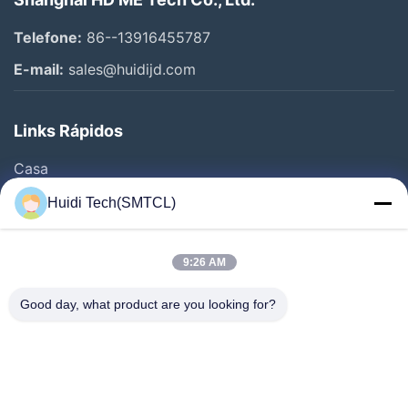
Telefone:
86--13916455787
E-mail:
sales@huidijd.com
Links Rápidos
Casa
Produtos
Huidi Tech(SMTCL)
Vídeos
Quem Somos
9:26 AM
Fábrica
Good day, what product are you looking for?
Controle De Qualidade
Fale Conosco
Pedir Um Orçamento